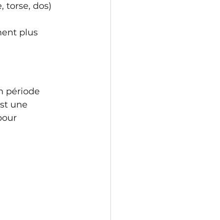
 torse, dos) 
ment plus 
n période 
st une 
pour 