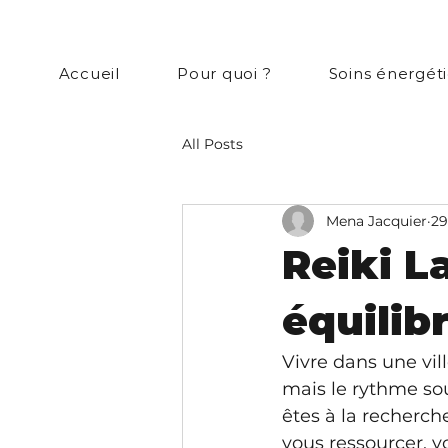
Accueil
Pour quoi ?
Soins énergét
All Posts
Mena Jacquier
29
Reiki L
équilib
Vivre dans une vi
mais le rythme sou
êtes à la recherch
vous ressourcer, v