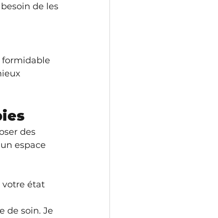
 besoin de les 
 formidable 
mieux 
pies
oser des 
 un espace 
otre état 
e de soin. Je 