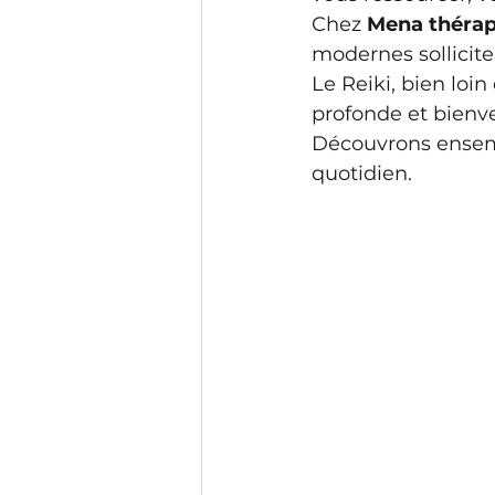
Chez 
Mena thérap
modernes sollicit
Le Reiki, bien loi
profonde et bienv
Découvrons ensemb
quotidien.