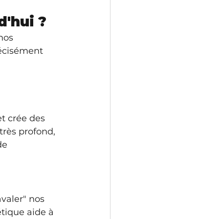
d'hui ?
nos 
récisément 
et crée des 
très profond, 
de 
valer" nos 
tique aide à 