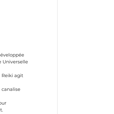
développée 
 Universelle 
Reiki agit 
 canalise 
our 
t.