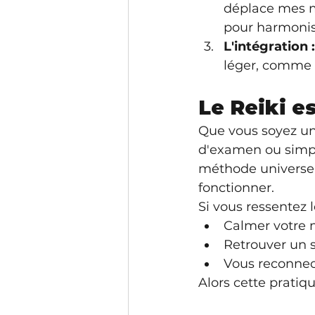
déplace mes ma
pour harmonis
L'intégration :
léger, comme s
Le Reiki es
Que vous soyez un
d'examen ou simpl
méthode universell
fonctionner.
Si vous ressentez l
Calmer votre 
Retrouver un 
Vous reconne
Alors cette pratiqu